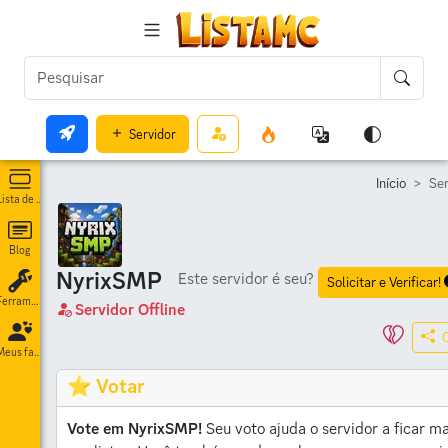
Servidor
Início
Se
Lista de servidores
Blog
NyrixSMP
Este servidor é seu?
Solicitar e Verificar!
Ferramentas
Servidor Offline
Meus favoritos
⭐ Votar
Vote em NyrixSMP!
Seu voto ajuda o servidor a ficar m