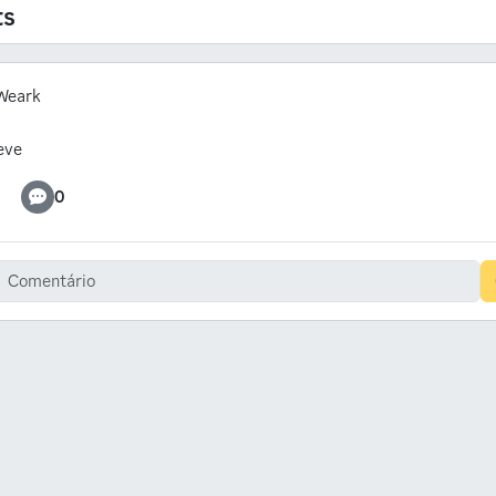
ts
Weark
eve
0