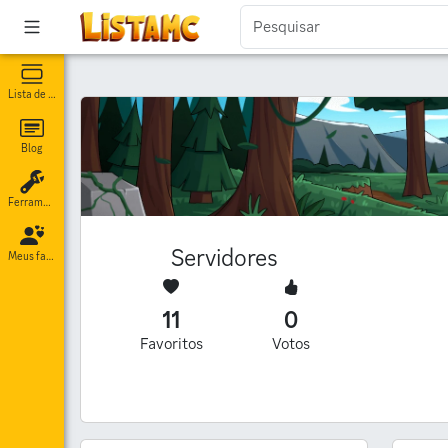
Lista de servidores
Blog
Ferramentas
Servidores
Meus favoritos
11
0
Favoritos
Votos