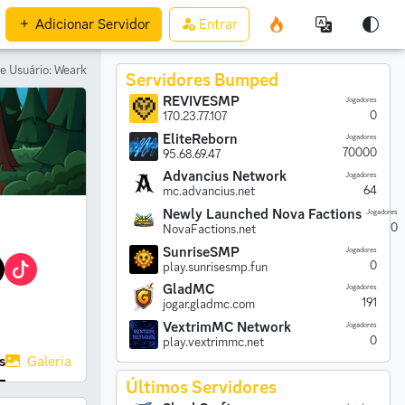
Adicionar
Servidor
Entrar
de Usuário: Weark
Servidores Bumped
REVIVESMP
Jogadores
0
170.23.77.107
EliteReborn
Jogadores
70000
95.68.69.47
Advancius Network
Jogadores
64
mc.advancius.net
Newly Launched Nova Factions
Jogadores
0
NovaFactions.net
SunriseSMP
Jogadores
0
play.sunrisesmp.fun
GladMC
Jogadores
191
jogar.gladmc.com
VextrimMC Network
Jogadores
0
play.vextrimmc.net
s
Galeria
Últimos Servidores