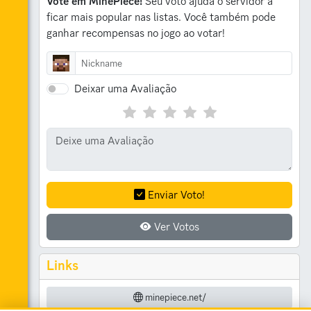
Vote em MinePiece!
Seu voto ajuda o servidor a
ficar mais popular nas listas.
Você também pode
ganhar recompensas no jogo ao votar!
Deixar uma Avaliação
Enviar Voto!
Ver Votos
Links
minepiece.net/