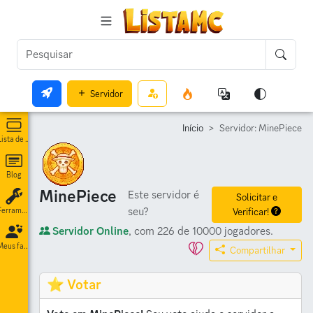
Servidor
Início
Servidor: MinePiece
Lista de servidores
Blog
MinePiece
Este servidor é
Solicitar e
seu?
Verificar!
Ferramentas
Servidor Online
, com 226 de 10000 jogadores.
Meus favoritos
Compartilhar
⭐ Votar