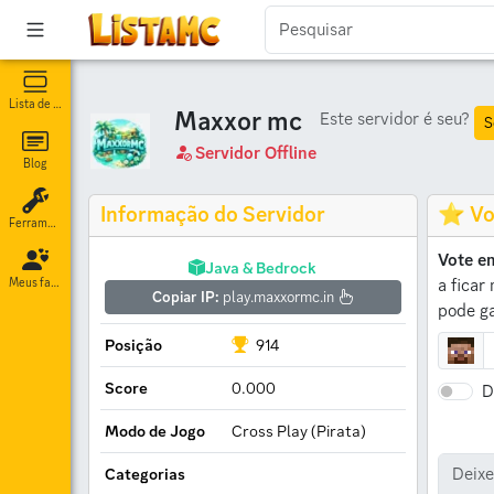
Lista de servidores
Maxxor mc
Este servidor é seu?
S
Servidor Offline
Blog
Informação do Servidor
⭐ Vo
Ferramentas
Vote e
Java & Bedrock
a ficar
Meus favoritos
Copiar IP:
play.maxxormc.in
pode ga
Posição
914
Score
0.000
D
Modo de Jogo
Cross Play (Pirata)
Categorias