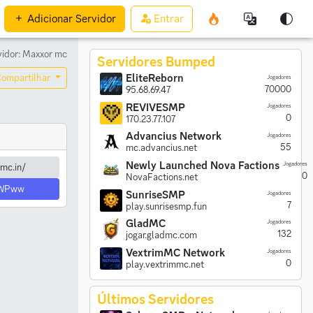
Adicionar
Servidor
Entrar
vidor: Maxxor mc
Servidores Bumped
EliteReborn
ompartilhar
Jogadores
70000
95.68.69.47
REVIVESMP
Jogadores
0
170.23.77.107
Advancius Network
Jogadores
55
mc.advancius.net
Newly Launched Nova Factions
Jogadores
mc.in/
0
NovaFactions.net
7WPww
SunriseSMP
Jogadores
7
play.sunrisesmp.fun
GladMC
Jogadores
132
jogar.gladmc.com
VextrimMC Network
Jogadores
0
play.vextrimmc.net
Últimos Servidores