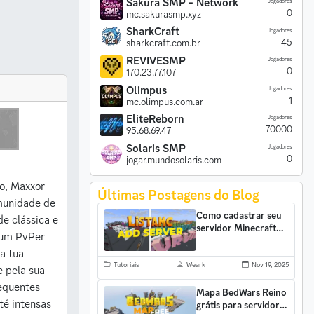
Sakura SMP - Network
Jogadores
0
mc.sakurasmp.xyz
SharkCraft
Jogadores
45
sharkcraft.com.br
REVIVESMP
Jogadores
0
170.23.77.107
Olimpus
Jogadores
1
mc.olimpus.com.ar
EliteReborn
Jogadores
70000
95.68.69.47
Solaris SMP
Jogadores
0
jogar.mundosolaris.com
o, Maxxor
Últimas Postagens do Blog
omunidade de
Como cadastrar seu
de clássica e
servidor Minecraft
u um PvPer
no ListaMC e
conquistar mais
a tua
jogadores
Tutoriais
Weark
Nov 19, 2025
e pela sua
requentes
Mapa BedWars Reino
té intensas
grátis para servidores