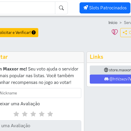
Slots Patrocinados
Início
Ser
olicitar e Verificar!
C
tar
Links
m Maxxor mc!
Seu voto ajuda o servidor
store.maxxor
 mais popular nas listas.
Você também
@htVzwzv
nhar recompensas no jogo ao votar!
eixar uma Avaliação