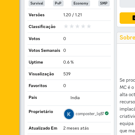
Survival
PvP
Economy
SMP
Versões
1.20 / 1.21
Classificação
Sobr
Votos
0
Votos Semanais
0
Uptime
0.6 %
Visualização
539
Se proc
Favoritos
0
MC é o 
alta oc
Pais
India
recurso
implacá
Proprietário
composter_lq87
criativ
equipa 
Atualizado Em
2 meses atás
que man