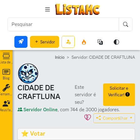
Servidor
Início
Servidor: CIDADE DE CRAFTLUNA
Lista de servidores
Blog
CIDADE DE
Este
Solicitar e
servidor é
CRAFTLUNA
Verificar!
Ferramentas
seu?
Servidor Online
, com 744 de 3000 jogadores.
Meus favoritos
Compartilhar
⭐ Votar