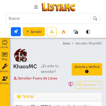
Servidor
Inicio
Servidor: KhaosMC
Lista de servidores
Blog
KhaosMC
¿Es este tu
¡Solicita y Verifica!
servidor?
Herramientas
Servidor Fuera de Linea
Mis favoritos
Compartir
⭐ Votar