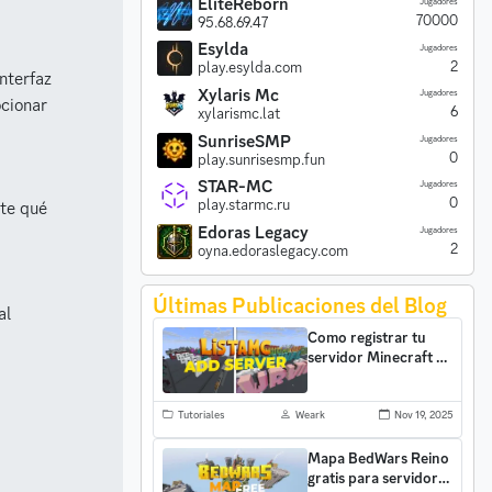
EliteReborn
Jugadores
70000
95.68.69.47
Esylda
Jugadores
2
play.esylda.com
interfaz
Xylaris Mc
Jugadores
cionar
6
xylarismc.lat
SunriseSMP
Jugadores
0
play.sunrisesmp.fun
STAR-MC
Jugadores
0
play.starmc.ru
nte qué
Edoras Legacy
Jugadores
2
oyna.edoraslegacy.com
Últimas Publicaciones del Blog
al
Como registrar tu
servidor Minecraft en
ListaMC y atraer mas
jugadores
Tutoriales
Weark
Nov 19, 2025
Mapa BedWars Reino
gratis para servidores