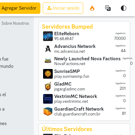
Agregar
Servidor
Iniciar sesión
Sobre Nosotros
Servidores Bumped
EliteReborn
Jugadores
70000
95.68.69.47
Advancius Network
Jugadores
44
mc.advancius.net
Newly Launched Nova Factions
a fue
Jugadores
0
NovaFactions.net
l mundo
SunriseSMP
Jugadores
0
play.sunrisesmp.fun
GladMC
Jugadores
201
jogar.gladmc.com
 el
VextrimMC Network
Jugadores
0
play.vextrimmc.net
GuardianCraft Network
n a
Jugadores
81
club.guardiancraft.com.br
ones
Últimos Servidores